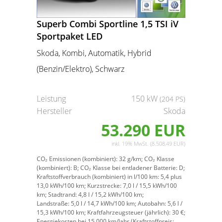
Superb Combi Sportline 1,5 TSI iV
Sportpaket LED
Skoda, Kombi, Automatik, Hybrid
(Benzin/Elektro), Schwarz
Leistung
150 kW
(204 PS)
Hersteller
Skoda
53.290 EUR
inkl. 19% MwSt. (8.508,49 EUR)
CO₂ Emissionen (kombiniert):
32 g/km;
CO₂ Klasse
(kombiniert):
B;
CO₂ Klasse bei entladener Batterie:
D;
Kraftstoffverbrauch (kombiniert) in l/100 km:
5,4 plus
13,0 kWh/100 km;
Kurzstrecke:
7,0 l / 15,5 kWh/100
km;
Stadtrand:
4,8 l / 15,2 kWh/100 km;
Landstraße:
5,0 l / 14,7 kWh/100 km;
Autobahn:
5,6 l /
15,3 kWh/100 km;
Kraftfahrzeugsteuer (jährlich):
30 €;
Energiekosten bei 15.000 km/Jahr (Kraftstoffpreis: