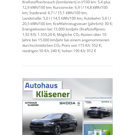
Kraftstoffverbrauch (kombiniert) in l/100 km:
5,4 plus
12,9 kWh/100 km;
Kurzstrecke:
6,9 l / 14,8 kWh/100
km;
Stadtrand:
4,7 l / 15,1 kWh/100 km;
Landstraße:
5,0 l / 14,5 kWh/100 km;
Autobahn:
5,6 l /
20,5 kWh/100 km;
Kraftfahrzeugsteuer (jährlich):
30 €;
Energiekosten bei 15.000 km/Jahr (Kraftstoffpreis:
1,
92
€
/l):
1.555,20 €;
Mögliche CO₂-Kosten über 10
Jahre bei 15.000 km/Jahr bei einem angenommenen
durchschnittlichen CO₂-Preis von 115 €/t:
552 €;
niedrigen 50 €/t: 240 €; hohen 190 €/t: 912 €