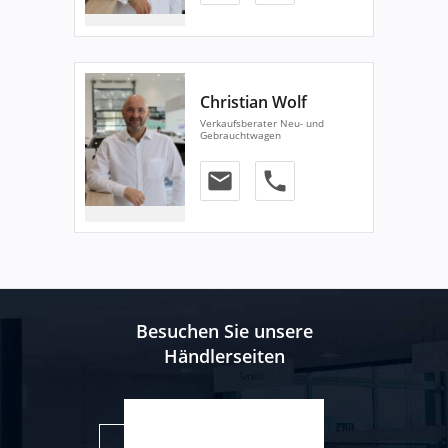
Christian Wolf
Verkaufsberater Neu- und
Gebrauchtwagen
email
phone
Besuchen Sie unsere
Händlerseiten