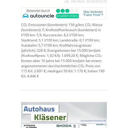
inkl. 19% MwSt. (8.029,50 EUR)
CO₂ Emissionen (kombiniert):
156 g/km;
CO₂ Klasse
(kombiniert):
F;
Kraftstoffverbrauch (kombiniert) in
l/100 km:
5,9;
Kurzstrecke:
8,2 l/100 km;
Stadtrand:
5,1 l/100 km;
Landstraße:
6,1 l/100 km;
Autobahn:
5,7 l/100 km;
Kraftfahrzeugsteuer
(jährlich):
326 €;
Energiekosten bei 15.000 km/Jahr
(Kraftstoffpreis:
1,
92
€
/l):
1.699,20 €;
Mögliche CO₂-
Kosten über 10 Jahre bei 15.000 km/Jahr bei einem
angenommenen durchschnittlichen CO₂-Preis von
115 €/t:
2.691 €; niedrigen 50 €/t: 1.170 €; hohen 190
€/t: 4.446 €