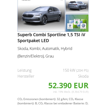
Superb Combi Sportline 1,5 TSI iV
Sportpaket LED
Skoda, Kombi, Automatik, Hybrid
(Benzin/Elektro), Grau
Leistung
150 kW
(204 PS)
Hersteller
Skoda
52.390 EUR
inkl. 19% MwSt. (8.364,79 EUR)
CO₂ Emissionen (kombiniert):
32 g/km;
CO₂ Klasse
(kombiniert):
B;
CO₂ Klasse bei entladener Batterie:
D;