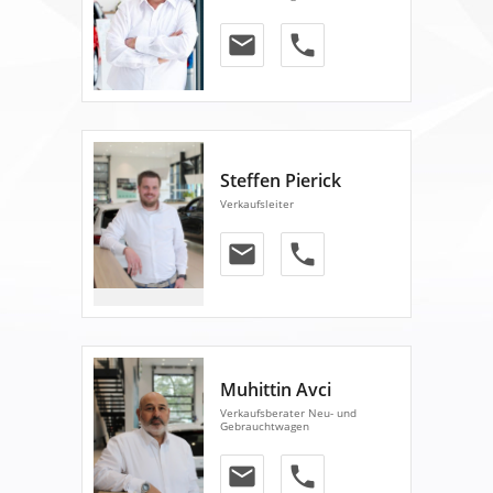
email
phone
Steffen Pierick
Verkaufsleiter
email
phone
Muhittin Avci
Verkaufsberater Neu- und
Gebrauchtwagen
email
phone