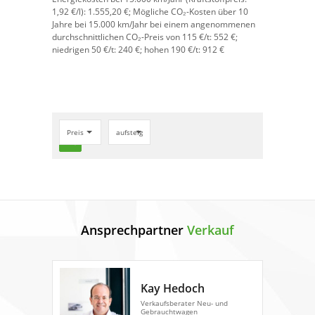
1,
92
€
/l):
1.555,20 €;
Mögliche CO₂-Kosten über 10
Jahre bei 15.000 km/Jahr bei einem angenommenen
durchschnittlichen CO₂-Preis von 115 €/t:
552 €;
niedrigen 50 €/t: 240 €; hohen 190 €/t: 912 €
Preis
aufsteigend
search
Ansprechpartner
Verkauf
Kay Hedoch
Verkaufsberater Neu- und
Gebrauchtwagen