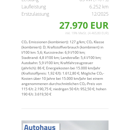
Laufleistung
6.252 km
Erstzulassung
12/2025
27.970 EUR
inkl. 19% MwSt. (4.465,80 EUR)
CO₂ Emissionen (kombiniert):
127 g/km;
CO₂ Klasse
(kombiniert):
D;
Kraftstoffverbrauch (kombiniert) in
l/100 km:
5,6;
Kurzstrecke:
6,9 l/100 km;
Stadtrand:
4,8 l/100 km;
Landstraße:
5,4 l/100 km;
Autobahn:
5,9 l/100 km;
Kraftfahrzeugsteuer
(jährlich):
86 €;
Energiekosten bei 15.000 km/Jahr
(Kraftstoffpreis:
1,
92
€
/l):
1.612,80 €;
Mögliche CO₂-
Kosten über 10 Jahre bei 15.000 km/Jahr bei einem
angenommenen durchschnittlichen CO₂-Preis von
115 €/t:
2.190,75 €; niedrigen 50 €/t: 952,50 €; hohen
190 €/t: 3.619,50 €