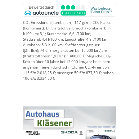
CO₂ Emissionen (kombiniert):
117 g/km;
CO₂ Klasse
(kombiniert):
D;
Kraftstoffverbrauch (kombiniert) in
l/100 km:
5,1;
Kurzstrecke:
6,6 l/100 km;
Stadtrand:
4,4 l/100 km;
Landstraße:
4,9 l/100 km;
Autobahn:
5,3 l/100 km;
Kraftfahrzeugsteuer
(jährlich):
74 €;
Energiekosten bei 15.000 km/Jahr
(Kraftstoffpreis:
1,
92
€
/l):
1.468,80 €;
Mögliche CO₂-
Kosten über 10 Jahre bei 15.000 km/Jahr bei einem
angenommenen durchschnittlichen CO₂-Preis von
115 €/t:
2.018,25 €; niedrigen 50 €/t: 877,50 €; hohen
190 €/t: 3.334,50 €