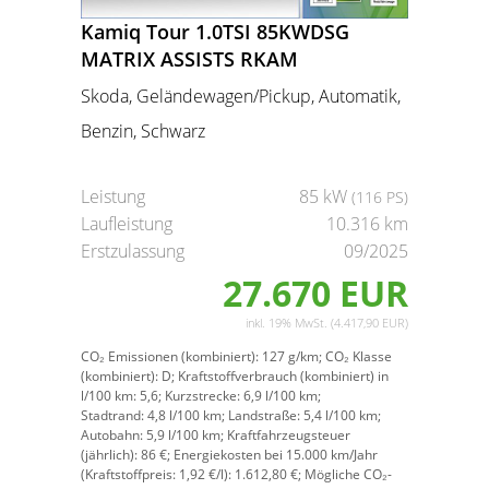
Kamiq Tour 1.0TSI 85KWDSG
MATRIX ASSISTS RKAM
Skoda, Geländewagen/Pickup, Automatik,
Benzin, Schwarz
Leistung
85 kW
(116 PS)
Laufleistung
10.316 km
Erstzulassung
09/2025
27.670 EUR
inkl. 19% MwSt. (4.417,90 EUR)
CO₂ Emissionen (kombiniert):
127 g/km;
CO₂ Klasse
(kombiniert):
D;
Kraftstoffverbrauch (kombiniert) in
l/100 km:
5,6;
Kurzstrecke:
6,9 l/100 km;
Stadtrand:
4,8 l/100 km;
Landstraße:
5,4 l/100 km;
Autobahn:
5,9 l/100 km;
Kraftfahrzeugsteuer
(jährlich):
86 €;
Energiekosten bei 15.000 km/Jahr
(Kraftstoffpreis:
1,
92
€
/l):
1.612,80 €;
Mögliche CO₂-