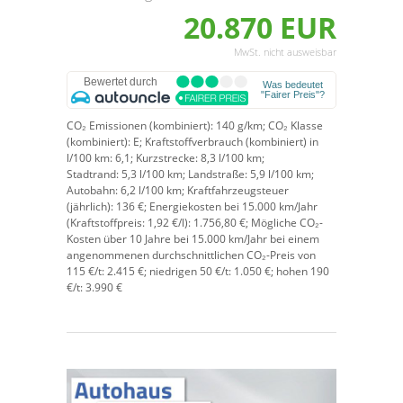
20.870 EUR
MwSt. nicht ausweisbar
CO₂ Emissionen (kombiniert):
140 g/km;
CO₂ Klasse
(kombiniert):
E;
Kraftstoffverbrauch (kombiniert) in
l/100 km:
6,1;
Kurzstrecke:
8,3 l/100 km;
Stadtrand:
5,3 l/100 km;
Landstraße:
5,9 l/100 km;
Autobahn:
6,2 l/100 km;
Kraftfahrzeugsteuer
(jährlich):
136 €;
Energiekosten bei 15.000 km/Jahr
(Kraftstoffpreis:
1,
92
€
/l):
1.756,80 €;
Mögliche CO₂-
Kosten über 10 Jahre bei 15.000 km/Jahr bei einem
angenommenen durchschnittlichen CO₂-Preis von
115 €/t:
2.415 €; niedrigen 50 €/t: 1.050 €; hohen 190
€/t: 3.990 €