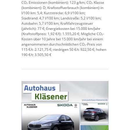
CO₂ Emissionen (kombiniert):
123 g/km;
CO₂ Klasse
(kombiniert):
D;
Kraftstoffverbrauch (kombiniert) in
l/100 km:
5,4;
Kurzstrecke:
6,9 l/100 km;
Stadtrand:
4,7 l/100 km;
Landstraße:
5,2 l/100 km;
Autobahn:
5,7 l/100 km;
Kraftfahrzeugsteuer
(jährlich):
77 €;
Energiekosten bei 15.000 km/Jahr
(Kraftstoffpreis:
1,
92
€
/l):
1.555,20 €;
Mögliche CO₂-
Kosten über 10 Jahre bei 15.000 km/Jahr bei einem
angenommenen durchschnittlichen CO₂-Preis von
115 €/t:
2.121,75 €; niedrigen 50 €/t: 922,50 €; hohen
190 €/t: 3.505,50 €