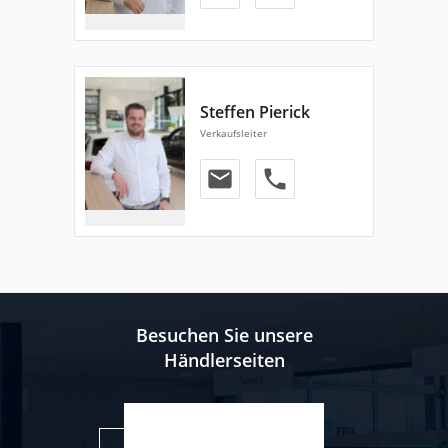
Steffen Pierick
Verkaufsleiter
email
phone
Besuchen Sie unsere
Händlerseiten