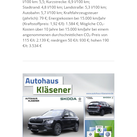
l/100 km:
5,5;
Kurzstrecke:
6,9 l/100 km;
Stadtrand:
4,8 l/100 km;
Landstraße:
5,3 l/100 km;
Autobahn:
5,7 l/100 km;
Kraftfahrzeugsteuer
(jährlich):
79 €;
Energiekosten bei 15.000 km/Jahr
(Kraftstoffpreis:
1,
92
€
/l):
1.584 €;
Mögliche CO₂-
Kosten über 10 Jahre bei 15.000 km/Jahr bei einem
angenommenen durchschnittlichen CO₂-Preis von
115 €/t:
2.139 €; niedrigen 50 €/t: 930 €; hohen 190
€/t: 3.534 €