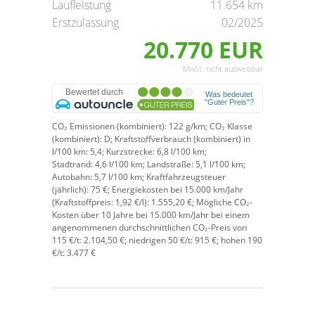
Laufleistung
11.654 km
Erstzulassung
02/2025
20.770 EUR
MwSt. nicht ausweisbar
CO₂ Emissionen (kombiniert):
122 g/km;
CO₂ Klasse
(kombiniert):
D;
Kraftstoffverbrauch (kombiniert) in
l/100 km:
5,4;
Kurzstrecke:
6,8 l/100 km;
Stadtrand:
4,6 l/100 km;
Landstraße:
5,1 l/100 km;
Autobahn:
5,7 l/100 km;
Kraftfahrzeugsteuer
(jährlich):
75 €;
Energiekosten bei 15.000 km/Jahr
(Kraftstoffpreis:
1,
92
€
/l):
1.555,20 €;
Mögliche CO₂-
Kosten über 10 Jahre bei 15.000 km/Jahr bei einem
angenommenen durchschnittlichen CO₂-Preis von
115 €/t:
2.104,50 €; niedrigen 50 €/t: 915 €; hohen 190
€/t: 3.477 €