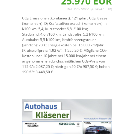
25.970 EUR
inkl. 19% MwSt. (4.146,47 EUR)
CO₂ Emissionen (kombiniert):
121 g/km;
CO₂ Klasse
(kombiniert):
D;
Kraftstoffverbrauch (kombiniert) in
l/100 km:
5,4;
Kurzstrecke:
6,8 l/100 km;
Stadtrand:
4,6 l/100 km;
Landstraße:
5,2 l/100 km;
Autobahn:
5,5 l/100 km;
Kraftfahrzeugsteuer
(jährlich):
73 €;
Energiekosten bei 15.000 km/Jahr
(Kraftstoffpreis:
1,
92
€
/l):
1.555,20 €;
Mögliche CO₂-
Kosten über 10 Jahre bei 15.000 km/Jahr bei einem
angenommenen durchschnittlichen CO₂-Preis von
115 €/t:
2.087,25 €; niedrigen 50 €/t: 907,50 €; hohen
190 €/t: 3.448,50 €