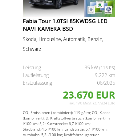
Fabia Tour 1.0TSI 85KWDSG LED
NAVI KAMERA BSD
Skoda, Limousine, Automatik, Benzin,
Schwarz
Leistung
85 kW
(116 PS)
Laufleistung
9.222 km
Erstzulassung
06/2025
23.670 EUR
inkl. 19% MwSt. (3.779,24 EUR)
CO₂ Emissionen (kombiniert):
119 g/km;
CO₂ Klasse
(kombiniert):
D;
Kraftstoffverbrauch (kombiniert) in
l/100 km:
5,2;
Kurzstrecke:
6,7 l/100 km;
Stadtrand:
4,5 l/100 km;
Landstraße:
5,1 l/100 km;
Autobahn:
5,3 l/100 km;
Kraftfahrzeugsteuer