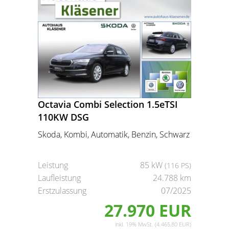
Octavia Combi Selection 1.5eTSI
110KW DSG
Skoda, Kombi, Automatik, Benzin, Schwarz
Leistung
85 kW
(116 PS)
Laufleistung
24.788 km
Erstzulassung
07/2025
27.970 EUR
inkl. 19% MwSt. (4.465,80 EUR)