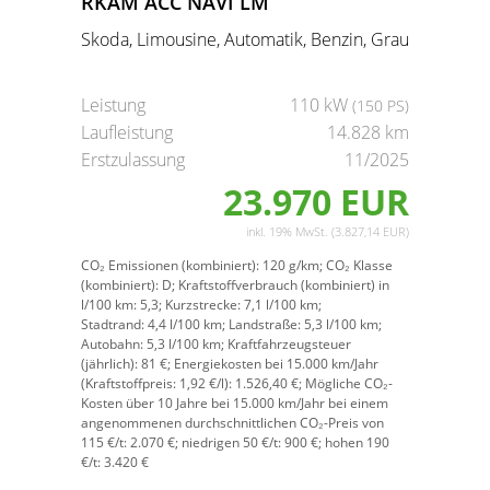
RKAM ACC NAVI LM
Skoda, Limousine, Automatik, Benzin, Grau
Leistung
110 kW
(150 PS)
Laufleistung
14.828 km
Erstzulassung
11/2025
23.970 EUR
inkl. 19% MwSt. (3.827,14 EUR)
CO₂ Emissionen (kombiniert):
120 g/km;
CO₂ Klasse
(kombiniert):
D;
Kraftstoffverbrauch (kombiniert) in
l/100 km:
5,3;
Kurzstrecke:
7,1 l/100 km;
Stadtrand:
4,4 l/100 km;
Landstraße:
5,3 l/100 km;
Autobahn:
5,3 l/100 km;
Kraftfahrzeugsteuer
(jährlich):
81 €;
Energiekosten bei 15.000 km/Jahr
(Kraftstoffpreis:
1,
92
€
/l):
1.526,40 €;
Mögliche CO₂-
Kosten über 10 Jahre bei 15.000 km/Jahr bei einem
angenommenen durchschnittlichen CO₂-Preis von
115 €/t:
2.070 €; niedrigen 50 €/t: 900 €; hohen 190
€/t: 3.420 €