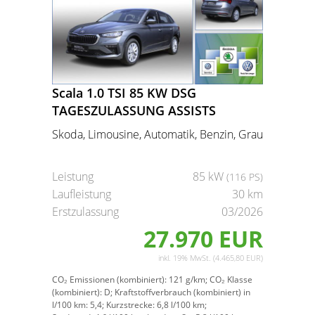
Scala 1.0 TSI 85 KW DSG
TAGESZULASSUNG ASSISTS
Skoda, Limousine, Automatik, Benzin, Grau
Leistung
85 kW
(116 PS)
Laufleistung
30 km
Erstzulassung
03/2026
27.970 EUR
inkl. 19% MwSt. (4.465,80 EUR)
CO₂ Emissionen (kombiniert):
121 g/km;
CO₂ Klasse
(kombiniert):
D;
Kraftstoffverbrauch (kombiniert) in
l/100 km:
5,4;
Kurzstrecke:
6,8 l/100 km;