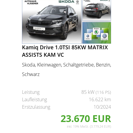
Kamiq Drive 1.0TSI 85KW MATRIX
ASSISTS KAM VC
Skoda, Kleinwagen, Schaltgetriebe, Benzin,
Schwarz
Leistung
85 kW
(116 PS)
Laufleistung
16.622 km
Erstzulassung
10/2024
23.670 EUR
inkl. 19% MwSt. (3.779,24 EUR)