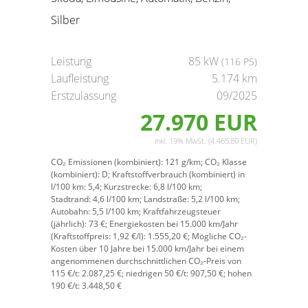
Silber
Leistung
85 kW
(116 PS)
Laufleistung
5.174 km
Erstzulassung
09/2025
27.970 EUR
inkl. 19% MwSt. (4.465,80 EUR)
CO₂ Emissionen (kombiniert):
121 g/km;
CO₂ Klasse
(kombiniert):
D;
Kraftstoffverbrauch (kombiniert) in
l/100 km:
5,4;
Kurzstrecke:
6,8 l/100 km;
Stadtrand:
4,6 l/100 km;
Landstraße:
5,2 l/100 km;
Autobahn:
5,5 l/100 km;
Kraftfahrzeugsteuer
(jährlich):
73 €;
Energiekosten bei 15.000 km/Jahr
(Kraftstoffpreis:
1,
92
€
/l):
1.555,20 €;
Mögliche CO₂-
Kosten über 10 Jahre bei 15.000 km/Jahr bei einem
angenommenen durchschnittlichen CO₂-Preis von
115 €/t:
2.087,25 €; niedrigen 50 €/t: 907,50 €; hohen
190 €/t: 3.448,50 €