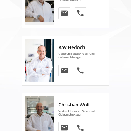
email
phone
Kay Hedoch
Verkaufsberater Neu- und
Gebrauchtwagen
email
phone
Christian Wolf
Verkaufsberater Neu- und
Gebrauchtwagen
email
phone