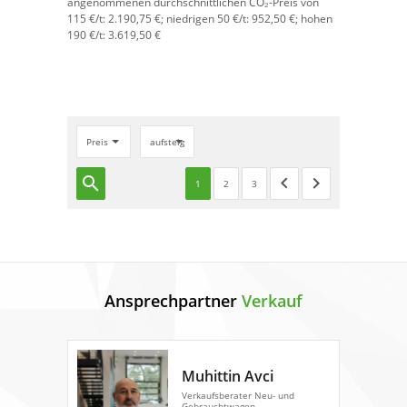
angenommenen durchschnittlichen CO₂-Preis von
115 €/t:
2.190,75 €; niedrigen 50 €/t: 952,50 €; hohen
190 €/t: 3.619,50 €
Preis
aufsteigend
search
keyboard_arrow_left
keyboard_arrow_right
1
2
3
Ansprechpartner
Verkauf
Muhittin Avci
Verkaufsberater Neu- und
Gebrauchtwagen