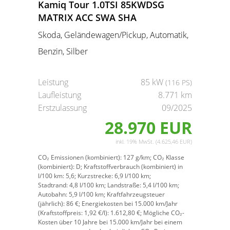
Kamiq Tour 1.0TSI 85KWDSG
MATRIX ACC SWA SHA
Skoda, Geländewagen/Pickup, Automatik,
Benzin, Silber
Leistung
85 kW
(116 PS)
Laufleistung
8.771 km
Erstzulassung
09/2025
28.970 EUR
inkl. 19% MwSt. (4.625,46 EUR)
CO₂ Emissionen (kombiniert):
127 g/km;
CO₂ Klasse
(kombiniert):
D;
Kraftstoffverbrauch (kombiniert) in
l/100 km:
5,6;
Kurzstrecke:
6,9 l/100 km;
Stadtrand:
4,8 l/100 km;
Landstraße:
5,4 l/100 km;
Autobahn:
5,9 l/100 km;
Kraftfahrzeugsteuer
(jährlich):
86 €;
Energiekosten bei 15.000 km/Jahr
(Kraftstoffpreis:
1,
92
€
/l):
1.612,80 €;
Mögliche CO₂-
Kosten über 10 Jahre bei 15.000 km/Jahr bei einem