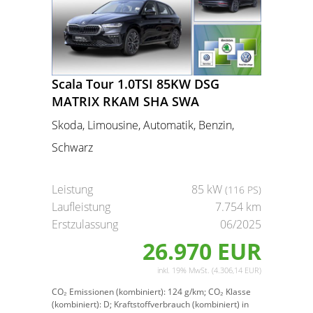
Scala Tour 1.0TSI 85KW DSG
MATRIX RKAM SHA SWA
Skoda, Limousine, Automatik, Benzin,
Schwarz
Leistung
85 kW
(116 PS)
Laufleistung
7.754 km
Erstzulassung
06/2025
26.970 EUR
inkl. 19% MwSt. (4.306,14 EUR)
CO₂ Emissionen (kombiniert):
124 g/km;
CO₂ Klasse
(kombiniert):
D;
Kraftstoffverbrauch (kombiniert) in