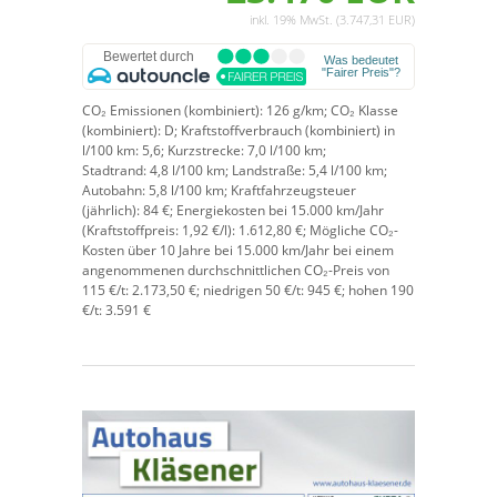
inkl. 19% MwSt. (3.747,31 EUR)
CO₂ Emissionen (kombiniert):
126 g/km;
CO₂ Klasse
(kombiniert):
D;
Kraftstoffverbrauch (kombiniert) in
l/100 km:
5,6;
Kurzstrecke:
7,0 l/100 km;
Stadtrand:
4,8 l/100 km;
Landstraße:
5,4 l/100 km;
Autobahn:
5,8 l/100 km;
Kraftfahrzeugsteuer
(jährlich):
84 €;
Energiekosten bei 15.000 km/Jahr
(Kraftstoffpreis:
1,
92
€
/l):
1.612,80 €;
Mögliche CO₂-
Kosten über 10 Jahre bei 15.000 km/Jahr bei einem
angenommenen durchschnittlichen CO₂-Preis von
115 €/t:
2.173,50 €; niedrigen 50 €/t: 945 €; hohen 190
€/t: 3.591 €