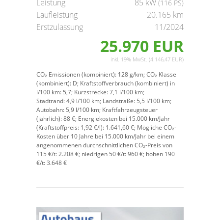
Leistung
85 kW
(116 PS)
Laufleistung
20.165 km
Erstzulassung
11/2024
25.970 EUR
inkl. 19% MwSt. (4.146,47 EUR)
CO₂ Emissionen (kombiniert):
128 g/km;
CO₂ Klasse
(kombiniert):
D;
Kraftstoffverbrauch (kombiniert) in
l/100 km:
5,7;
Kurzstrecke:
7,1 l/100 km;
Stadtrand:
4,9 l/100 km;
Landstraße:
5,5 l/100 km;
Autobahn:
5,9 l/100 km;
Kraftfahrzeugsteuer
(jährlich):
88 €;
Energiekosten bei 15.000 km/Jahr
(Kraftstoffpreis:
1,
92
€
/l):
1.641,60 €;
Mögliche CO₂-
Kosten über 10 Jahre bei 15.000 km/Jahr bei einem
angenommenen durchschnittlichen CO₂-Preis von
115 €/t:
2.208 €; niedrigen 50 €/t: 960 €; hohen 190
€/t: 3.648 €