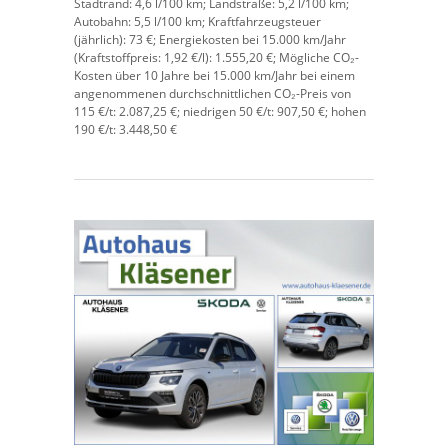
Stadtrand:
4,6 l/100 km;
Landstraße:
5,2 l/100 km;
Autobahn:
5,5 l/100 km;
Kraftfahrzeugsteuer
(jährlich):
73 €;
Energiekosten bei 15.000 km/Jahr
(Kraftstoffpreis:
1,
92
€
/l):
1.555,20 €;
Mögliche CO₂-
Kosten über 10 Jahre bei 15.000 km/Jahr bei einem
angenommenen durchschnittlichen CO₂-Preis von
115 €/t:
2.087,25 €; niedrigen 50 €/t: 907,50 €; hohen
190 €/t: 3.448,50 €