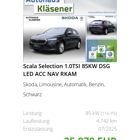
Scala Selection 1.0TSI 85KW DSG
LED ACC NAV RKAM
Skoda, Limousine, Automatik, Benzin,
Schwarz
Leistung
85 kW
(116 PS)
Laufleistung
4.742 km
Erstzulassung
07/2025