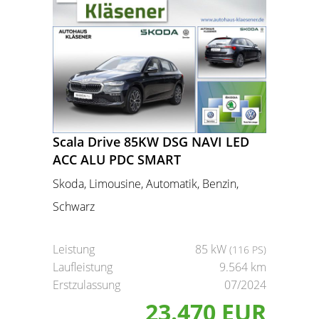
Scala Drive 85KW DSG NAVI LED
ACC ALU PDC SMART
Skoda, Limousine, Automatik, Benzin,
Schwarz
Leistung
85 kW
(116 PS)
Laufleistung
9.564 km
Erstzulassung
07/2024
23.470 EUR