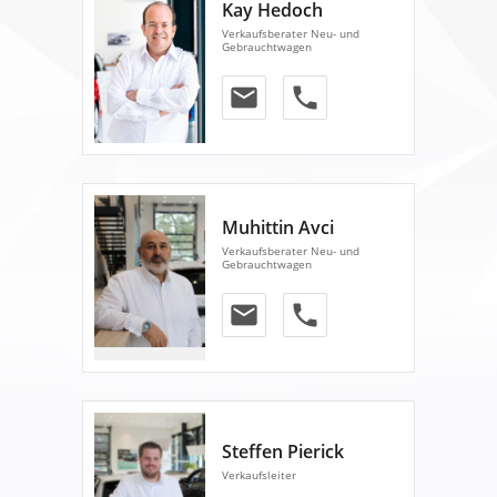
Kay Hedoch
Verkaufsberater Neu- und
Gebrauchtwagen
email
phone
Muhittin Avci
Verkaufsberater Neu- und
Gebrauchtwagen
email
phone
Steffen Pierick
Verkaufsleiter