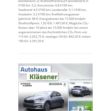
(kombiniert):
D;
Kraftstoffverbrauch (kombiniert) in
l/100 km:
5,2;
Kurzstrecke:
6,8 l/100 km;
Stadtrand:
4,5 l/100 km;
Landstraße:
5,1 l/100 km;
Autobahn:
5,3 l/100 km;
Kraftfahrzeugsteuer
(jährlich):
68 €;
Energiekosten bei 15.000 km/Jahr
(Kraftstoffpreis:
1,
92
€
/l):
1.497,60 €;
Mögliche CO₂-
Kosten über 10 Jahre bei 15.000 km/Jahr bei einem
angenommenen durchschnittlichen CO₂-Preis von
115 €/t:
2.052,75 €; niedrigen 50 €/t: 892,50 €; hohen
190 €/t: 3.391,50 €