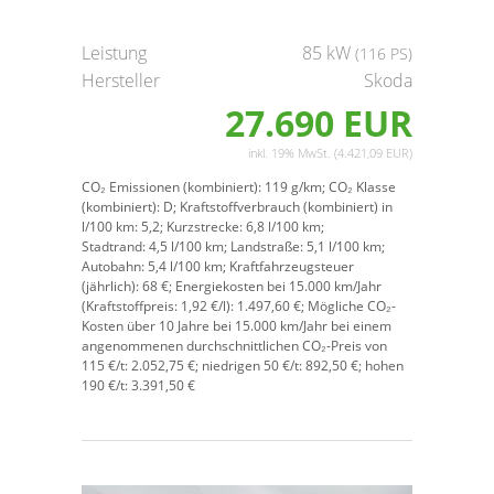
Leistung
85 kW
(116 PS)
Hersteller
Skoda
27.690 EUR
inkl. 19% MwSt. (4.421,09 EUR)
CO₂ Emissionen (kombiniert):
119 g/km;
CO₂ Klasse
(kombiniert):
D;
Kraftstoffverbrauch (kombiniert) in
l/100 km:
5,2;
Kurzstrecke:
6,8 l/100 km;
Stadtrand:
4,5 l/100 km;
Landstraße:
5,1 l/100 km;
Autobahn:
5,4 l/100 km;
Kraftfahrzeugsteuer
(jährlich):
68 €;
Energiekosten bei 15.000 km/Jahr
(Kraftstoffpreis:
1,
92
€
/l):
1.497,60 €;
Mögliche CO₂-
Kosten über 10 Jahre bei 15.000 km/Jahr bei einem
angenommenen durchschnittlichen CO₂-Preis von
115 €/t:
2.052,75 €; niedrigen 50 €/t: 892,50 €; hohen
190 €/t: 3.391,50 €