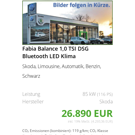
Fabia Balance 1,0 TSI DSG
Bluetooth LED Klima
Skoda, Limousine, Automatik, Benzin,
Schwarz
Leistung
85 kW
(116 PS)
Hersteller
Skoda
26.890 EUR
inkl. 19% MwSt. (4.293,36 EUR)
CO₂ Emissionen (kombiniert):
119 g/km;
CO₂ Klasse