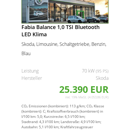
Fabia Balance 1,0 TSI Bluetooth
LED Klima
Skoda, Limousine, Schaltgetriebe, Benzin,
Blau
Leistung
70 kW
(95 PS)
Hersteller
Skoda
25.390 EUR
inkl. 19% MwSt. (4.053,86 EUR)
CO₂ Emissionen (kombiniert):
113 g/km;
CO₂ Klasse
(kombiniert):
C;
Kraftstoffverbrauch (kombiniert) in
l/100 km:
5,0;
Kurzstrecke:
6,5 l/100 km;
Stadtrand:
4,3 l/100 km;
Landstraße:
4,9 l/100 km;
Autobahn:
5,1 l/100 km;
Kraftfahrzeugsteuer