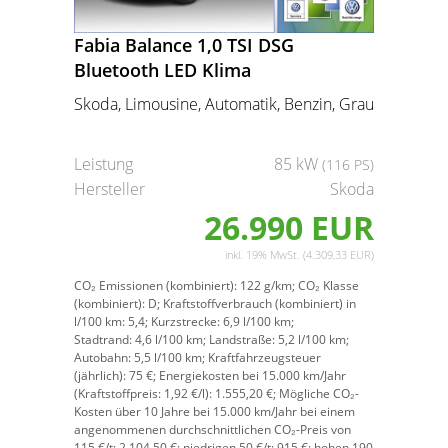
Fabia Balance 1,0 TSI DSG
Bluetooth LED Klima
Skoda, Limousine, Automatik, Benzin, Grau
Leistung
85 kW
(116 PS)
Hersteller
Skoda
26.990 EUR
inkl. 19% MwSt. (4.309,33 EUR)
CO₂ Emissionen (kombiniert):
122 g/km;
CO₂ Klasse
(kombiniert):
D;
Kraftstoffverbrauch (kombiniert) in
l/100 km:
5,4;
Kurzstrecke:
6,9 l/100 km;
Stadtrand:
4,6 l/100 km;
Landstraße:
5,2 l/100 km;
Autobahn:
5,5 l/100 km;
Kraftfahrzeugsteuer
(jährlich):
75 €;
Energiekosten bei 15.000 km/Jahr
(Kraftstoffpreis:
1,
92
€
/l):
1.555,20 €;
Mögliche CO₂-
Kosten über 10 Jahre bei 15.000 km/Jahr bei einem
angenommenen durchschnittlichen CO₂-Preis von
115 €/t:
2.104,50 €; niedrigen 50 €/t: 915 €; hohen 190