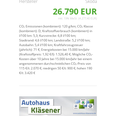
Hersteller
Skoda
26.790 EUR
inkl. 19% MwSt. (4.277,40 EUR)
CO₂ Emissionen (kombiniert):
120 g/km;
CO₂ Klasse
(kombiniert):
D;
Kraftstoffverbrauch (kombiniert) in
l/100 km:
5,3;
Kurzstrecke:
6,8 l/100 km;
Stadtrand:
4,6 l/100 km;
Landstraße:
5,2 l/100 km;
Autobahn:
5,4 l/100 km;
Kraftfahrzeugsteuer
(jährlich):
71 €;
Energiekosten bei 15.000 km/Jahr
(Kraftstoffpreis:
1,
92
€
/l):
1.526,40 €;
Mögliche CO₂-
Kosten über 10 Jahre bei 15.000 km/Jahr bei einem
angenommenen durchschnittlichen CO₂-Preis von
115 €/t:
2.070 €; niedrigen 50 €/t: 900 €; hohen 190
€/t: 3.420 €