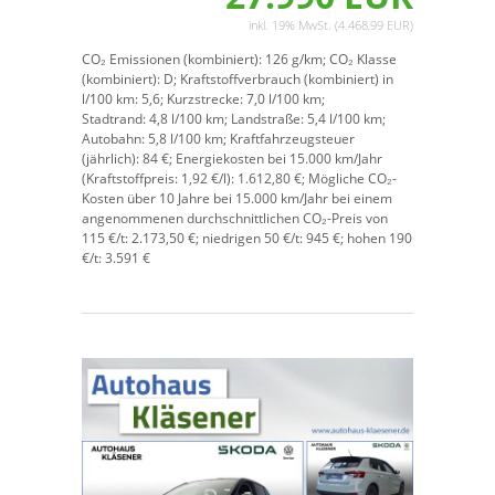
inkl. 19% MwSt. (4.468,99 EUR)
CO₂ Emissionen (kombiniert):
126 g/km;
CO₂ Klasse
(kombiniert):
D;
Kraftstoffverbrauch (kombiniert) in
l/100 km:
5,6;
Kurzstrecke:
7,0 l/100 km;
Stadtrand:
4,8 l/100 km;
Landstraße:
5,4 l/100 km;
Autobahn:
5,8 l/100 km;
Kraftfahrzeugsteuer
(jährlich):
84 €;
Energiekosten bei 15.000 km/Jahr
(Kraftstoffpreis:
1,
92
€
/l):
1.612,80 €;
Mögliche CO₂-
Kosten über 10 Jahre bei 15.000 km/Jahr bei einem
angenommenen durchschnittlichen CO₂-Preis von
115 €/t:
2.173,50 €; niedrigen 50 €/t: 945 €; hohen 190
€/t: 3.591 €