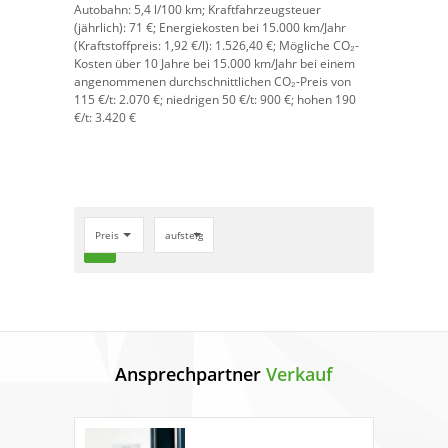
Autobahn:
5,4 l/100 km;
Kraftfahrzeugsteuer
(jährlich):
71 €;
Energiekosten bei 15.000 km/Jahr
(Kraftstoffpreis:
1,
92
€
/l):
1.526,40 €;
Mögliche CO₂-
Kosten über 10 Jahre bei 15.000 km/Jahr bei einem
angenommenen durchschnittlichen CO₂-Preis von
115 €/t:
2.070 €; niedrigen 50 €/t: 900 €; hohen 190
€/t: 3.420 €
Preis
aufsteigend
search
Ansprechpartner
Verkauf