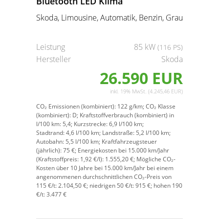
Bluetooth LED Klima
Skoda, Limousine, Automatik, Benzin, Grau
Leistung
85 kW
(116 PS)
Hersteller
Skoda
26.590 EUR
inkl. 19% MwSt. (4.245,46 EUR)
CO₂ Emissionen (kombiniert):
122 g/km;
CO₂ Klasse
(kombiniert):
D;
Kraftstoffverbrauch (kombiniert) in
l/100 km:
5,4;
Kurzstrecke:
6,9 l/100 km;
Stadtrand:
4,6 l/100 km;
Landstraße:
5,2 l/100 km;
Autobahn:
5,5 l/100 km;
Kraftfahrzeugsteuer
(jährlich):
75 €;
Energiekosten bei 15.000 km/Jahr
(Kraftstoffpreis:
1,
92
€
/l):
1.555,20 €;
Mögliche CO₂-
Kosten über 10 Jahre bei 15.000 km/Jahr bei einem
angenommenen durchschnittlichen CO₂-Preis von
115 €/t:
2.104,50 €; niedrigen 50 €/t: 915 €; hohen 190
€/t: 3.477 €