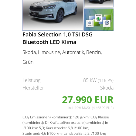
Fabia Selection 1,0 TSI DSG
Bluetooth LED Klima
Skoda, Limousine, Automatik, Benzin,
Grün
Leistung
85 kW
(116 PS)
Hersteller
Skoda
27.990 EUR
inkl. 19% MwSt. (4.468,99 EUR)
CO₂ Emissionen (kombiniert):
120 g/km;
CO₂ Klasse
(kombiniert):
D;
Kraftstoffverbrauch (kombiniert) in
l/100 km:
5,3;
Kurzstrecke:
6,8 l/100 km;
Stadtrand:
4,6 l/100 km;
Landstraße:
5,2 l/100 km;