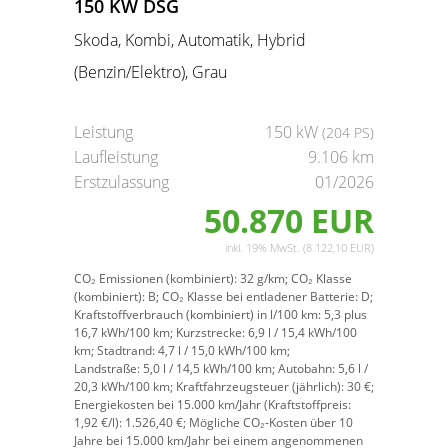
150 KW DSG
Skoda, Kombi, Automatik, Hybrid
(Benzin/Elektro), Grau
Leistung
150 kW
(204 PS)
Laufleistung
9.106 km
Erstzulassung
01/2026
50.870 EUR
inkl. 19% MwSt. (8.122,10 EUR)
CO₂ Emissionen (kombiniert):
32 g/km;
CO₂ Klasse
(kombiniert):
B;
CO₂ Klasse bei entladener Batterie:
D;
Kraftstoffverbrauch (kombiniert) in l/100 km:
5,3 plus
16,7 kWh/100 km;
Kurzstrecke:
6,9 l / 15,4 kWh/100
km;
Stadtrand:
4,7 l / 15,0 kWh/100 km;
Landstraße:
5,0 l / 14,5 kWh/100 km;
Autobahn:
5,6 l /
20,3 kWh/100 km;
Kraftfahrzeugsteuer (jährlich):
30 €;
Energiekosten bei 15.000 km/Jahr (Kraftstoffpreis:
1,
92
€
/l):
1.526,40 €;
Mögliche CO₂-Kosten über 10
Jahre bei 15.000 km/Jahr bei einem angenommenen