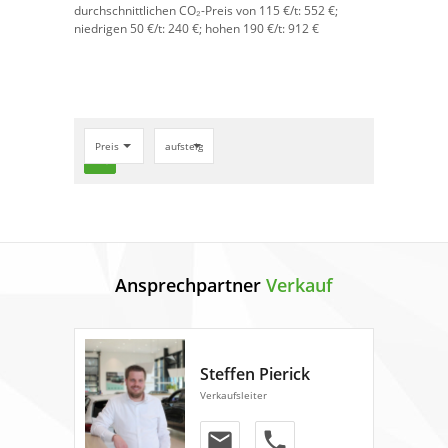
durchschnittlichen CO₂-Preis von 115 €/t:
552 €;
niedrigen 50 €/t: 240 €; hohen 190 €/t: 912 €
Preis
aufsteigend
search
Ansprechpartner
Verkauf
Steffen Pierick
Verkaufsleiter
email
phone