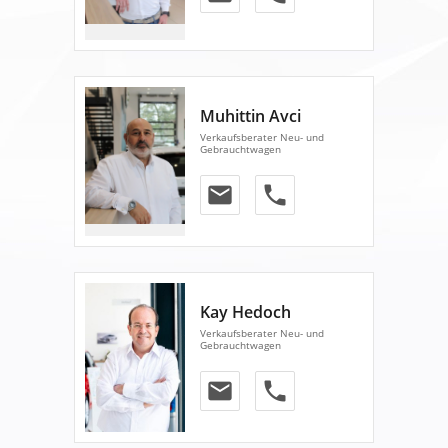
Muhittin Avci
Verkaufsberater Neu- und
Gebrauchtwagen
email
phone
Kay Hedoch
Verkaufsberater Neu- und
Gebrauchtwagen
email
phone