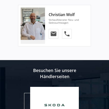
Christian Wolf
Verkaufsberater Neu- und
Gebrauchtwagen
email
phone
Besuchen Sie unsere
Händlerseiten