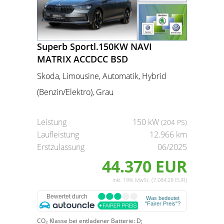
Superb Sportl.150KW NAVI
MATRIX ACCDCC BSD
Skoda, Limousine, Automatik, Hybrid
(Benzin/Elektro), Grau
Leistung
150 kW
(204 PS)
Laufleistung
12.966 km
Erstzulassung
06/2025
44.370 EUR
inkl. 19% MwSt. (7.084,28 EUR)
CO₂ Klasse bei entladener Batterie:
D;