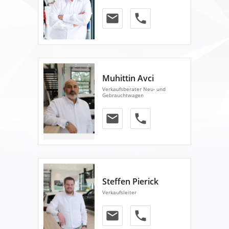
email
phone
Muhittin Avci
Verkaufsberater Neu- und
Gebrauchtwagen
email
phone
Steffen Pierick
Verkaufsleiter
email
phone