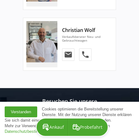
Christian Wolf
Verkaufsberater Neu- und
Gebrauchtwagen
email
phone
Besuchen Sie unsere
Händlerseiten
Cookies optimieren die Bereitstellung unserer
Verstanden
Dienste. Mit der Nutzung unserer Dienste erklären
Sie sich damit einverstanden, dass wir Cookies verwenden.
Mehr zur Verwendung von Cookies erfahren Sie in unseren
Ankauf
Probefahrt
Datenschutzbestimmungen
.