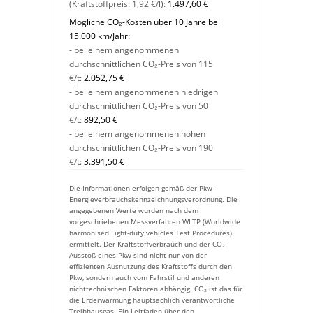
(Kraftstoffpreis:
1,
92
€
/l):
1.497,60 €
Mögliche CO₂-Kosten über 10 Jahre bei
15.000 km/Jahr:
- bei einem angenommenen
durchschnittlichen CO₂-Preis von 115
€/t:
2.052,75 €
- bei einem angenommenen niedrigen
durchschnittlichen CO₂-Preis von 50
€/t:
892,50 €
- bei einem angenommenen hohen
durchschnittlichen CO₂-Preis von 190
€/t:
3.391,50 €
Die Informationen erfolgen gemäß der Pkw-
Energieverbrauchskennzeichnungsverordnung. Die
angegebenen Werte wurden nach dem
vorgeschriebenen Messverfahren WLTP (Worldwide
harmonised Light-duty vehicles Test Procedures)
ermittelt. Der Kraftstoffverbrauch und der CO₂-
Ausstoß eines Pkw sind nicht nur von der
effizienten Ausnutzung des Kraftstoffs durch den
Pkw, sondern auch vom Fahrstil und anderen
nichttechnischen Faktoren abhängig. CO₂ ist das für
die Erderwärmung hauptsächlich verantwortliche
Treibhausgas. Ein Leitfaden über den