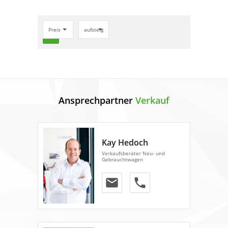
Preis
aufsteigend
search
Ansprechpartner
Verkauf
Kay Hedoch
Verkaufsberater Neu- und
Gebrauchtwagen
email
phone