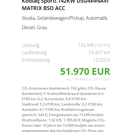
Kodiaq Sportl.142KW DSG4x4NAVI
MATRIX BSD ACC
Skoda, Geländewagen/Pickup, Automatik,
Diesel, Grau
Leistung
142 kW
(193 PS)
Laufleistung
14.497 km
Erstzulassung
12/2025
51.970 EUR
inkl. 19% MwSt. (8.297,73 EUR)
CO₂ Emissionen (kombiniert):
162 g/km;
CO₂ Klasse
(kombiniert):
F;
Kraftstoffverbrauch (kombiniert) in
l/100 km:
6,2;
Kurzstrecke:
8,4 l/100 km;
Stadtrand:
5,3 l/100 km;
Landstraße:
6,2 l/100 km;
Autobahn:
6,1 l/100 km;
Kraftfahrzeugsteuer
(jährlich):
344 €;
Energiekosten bei 15.000 km/Jahr
(Kraftstoffpreis:
1,
92
€
/l):
1.785,60 €;
Mögliche CO₂-
Kosten über 10 Jahre bei 15.000 km/Jahr bei einem
angenommenen durchschnittlichen CO₂-Preis von