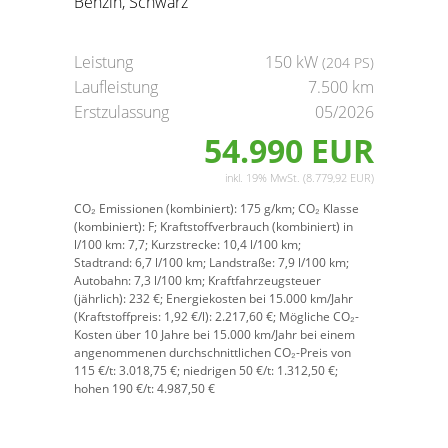
Benzin, Schwarz
Leistung
150 kW
(204 PS)
Laufleistung
7.500 km
Erstzulassung
05/2026
54.990 EUR
inkl. 19% MwSt. (8.779,92 EUR)
CO₂ Emissionen (kombiniert):
175 g/km;
CO₂ Klasse
(kombiniert):
F;
Kraftstoffverbrauch (kombiniert) in
l/100 km:
7,7;
Kurzstrecke:
10,4 l/100 km;
Stadtrand:
6,7 l/100 km;
Landstraße:
7,9 l/100 km;
Autobahn:
7,3 l/100 km;
Kraftfahrzeugsteuer
(jährlich):
232 €;
Energiekosten bei 15.000 km/Jahr
(Kraftstoffpreis:
1,
92
€
/l):
2.217,60 €;
Mögliche CO₂-
Kosten über 10 Jahre bei 15.000 km/Jahr bei einem
angenommenen durchschnittlichen CO₂-Preis von
115 €/t:
3.018,75 €; niedrigen 50 €/t: 1.312,50 €;
hohen 190 €/t: 4.987,50 €