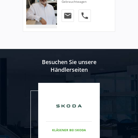
Gebrauchtwagen
email
phone
Besuchen Sie unsere
Händlerseiten
KLÄSENER BEI SKODA