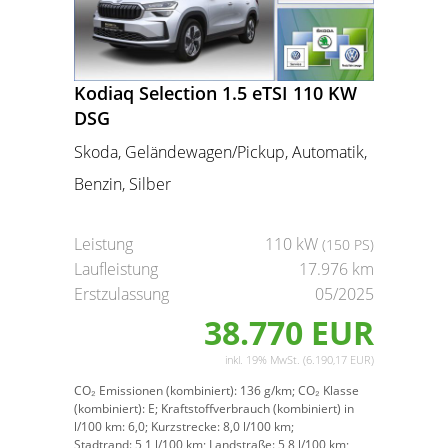
Kodiaq Selection 1.5 eTSI 110 KW
DSG
Skoda, Geländewagen/Pickup, Automatik,
Benzin, Silber
Leistung
110 kW
(150 PS)
Laufleistung
17.976 km
Erstzulassung
05/2025
38.770 EUR
inkl. 19% MwSt. (6.190,17 EUR)
CO₂ Emissionen (kombiniert):
136 g/km;
CO₂ Klasse
(kombiniert):
E;
Kraftstoffverbrauch (kombiniert) in
l/100 km:
6,0;
Kurzstrecke:
8,0 l/100 km;
Stadtrand:
5,1 l/100 km;
Landstraße:
5,8 l/100 km;