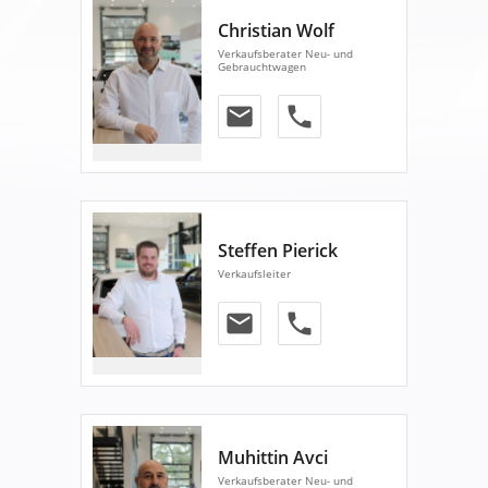
Christian Wolf
Verkaufsberater Neu- und
Gebrauchtwagen
email
phone
Steffen Pierick
Verkaufsleiter
email
phone
Muhittin Avci
Verkaufsberater Neu- und