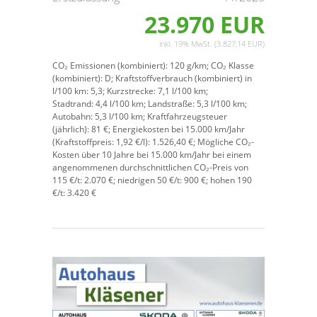
23.970 EUR
inkl. 19% MwSt. (3.827,14 EUR)
CO₂ Emissionen (kombiniert):
120 g/km;
CO₂ Klasse
(kombiniert):
D;
Kraftstoffverbrauch (kombiniert) in
l/100 km:
5,3;
Kurzstrecke:
7,1 l/100 km;
Stadtrand:
4,4 l/100 km;
Landstraße:
5,3 l/100 km;
Autobahn:
5,3 l/100 km;
Kraftfahrzeugsteuer
(jährlich):
81 €;
Energiekosten bei 15.000 km/Jahr
(Kraftstoffpreis:
1,
92
€
/l):
1.526,40 €;
Mögliche CO₂-
Kosten über 10 Jahre bei 15.000 km/Jahr bei einem
angenommenen durchschnittlichen CO₂-Preis von
115 €/t:
2.070 €; niedrigen 50 €/t: 900 €; hohen 190
€/t: 3.420 €