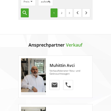
Preis
aufsteigend
search
keyboard_arrow_left
keyboard_arrow_right
1
2
3
Ansprechpartner
Verkauf
Muhittin Avci
Verkaufsberater Neu- und
Gebrauchtwagen
email
phone