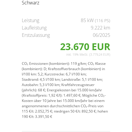
Schwarz
Leistung
85 kW
(116 PS)
Laufleistung
9.222 km
Erstzulassung
06/2025
23.670 EUR
inkl. 19% MwSt. (3.779,24 EUR)
CO₂ Emissionen (kombiniert):
119 g/km;
CO₂ Klasse
(kombiniert):
D;
Kraftstoffverbrauch (kombiniert) in
l/100 km:
5,2;
Kurzstrecke:
6,7 l/100 km;
Stadtrand:
4,5 l/100 km;
Landstraße:
5,1 l/100 km;
Autobahn:
5,3 l/100 km;
Kraftfahrzeugsteuer
(jährlich):
68 €;
Energiekosten bei 15.000 km/Jahr
(Kraftstoffpreis:
1,
92
€
/l):
1.497,60 €;
Mögliche CO₂-
Kosten über 10 Jahre bei 15.000 km/Jahr bei einem
angenommenen durchschnittlichen CO₂-Preis von
115 €/t:
2.052,75 €; niedrigen 50 €/t: 892,50 €; hohen
190 €/t: 3.391,50 €