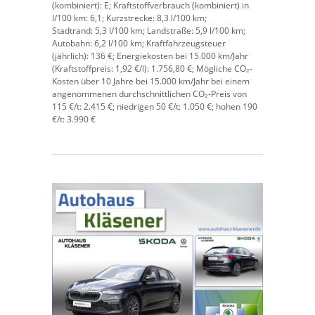
(kombiniert):
E;
Kraftstoffverbrauch (kombiniert) in
l/100 km:
6,1;
Kurzstrecke:
8,3 l/100 km;
Stadtrand:
5,3 l/100 km;
Landstraße:
5,9 l/100 km;
Autobahn:
6,2 l/100 km;
Kraftfahrzeugsteuer
(jährlich):
136 €;
Energiekosten bei 15.000 km/Jahr
(Kraftstoffpreis:
1,
92
€
/l):
1.756,80 €;
Mögliche CO₂-
Kosten über 10 Jahre bei 15.000 km/Jahr bei einem
angenommenen durchschnittlichen CO₂-Preis von
115 €/t:
2.415 €; niedrigen 50 €/t: 1.050 €; hohen 190
€/t: 3.990 €