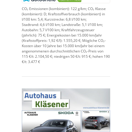
CO₂ Emissionen (kombiniert):
122 g/km;
CO₂ Klasse
(kombiniert):
D;
Kraftstoffverbrauch (kombiniert) in
l/100 km:
5,4;
Kurzstrecke:
6,8 l/100 km;
Stadtrand:
4,6 l/100 km;
Landstraße:
5,1 l/100 km;
Autobahn:
5,7 l/100 km;
Kraftfahrzeugsteuer
(jährlich):
75 €;
Energiekosten bei 15.000 km/Jahr
(Kraftstoffpreis:
1,
92
€
/l):
1.555,20 €;
Mögliche CO₂-
Kosten über 10 Jahre bei 15.000 km/Jahr bei einem
angenommenen durchschnittlichen CO₂-Preis von
115 €/t:
2.104,50 €; niedrigen 50 €/t: 915 €; hohen 190
€/t: 3.477 €