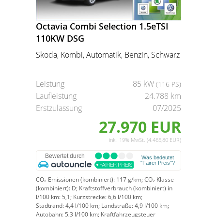
Octavia Combi Selection 1.5eTSI
110KW DSG
Skoda, Kombi, Automatik, Benzin, Schwarz
Leistung
85 kW
(116 PS)
Laufleistung
24.788 km
Erstzulassung
07/2025
27.970 EUR
inkl. 19% MwSt. (4.465,80 EUR)
CO₂ Emissionen (kombiniert):
117 g/km;
CO₂ Klasse
(kombiniert):
D;
Kraftstoffverbrauch (kombiniert) in
l/100 km:
5,1;
Kurzstrecke:
6,6 l/100 km;
Stadtrand:
4,4 l/100 km;
Landstraße:
4,9 l/100 km;
Autobahn:
5,3 l/100 km;
Kraftfahrzeugsteuer