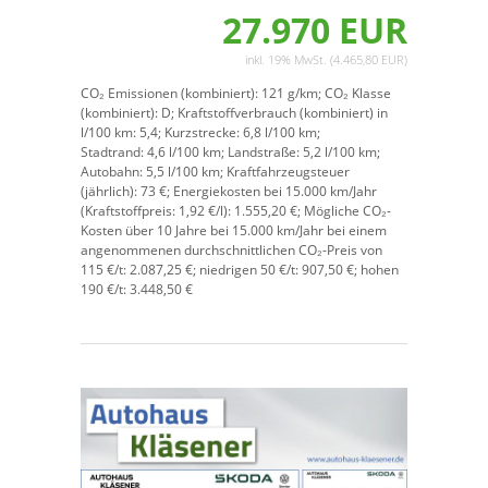
27.970 EUR
inkl. 19% MwSt. (4.465,80 EUR)
CO₂ Emissionen (kombiniert):
121 g/km;
CO₂ Klasse
(kombiniert):
D;
Kraftstoffverbrauch (kombiniert) in
l/100 km:
5,4;
Kurzstrecke:
6,8 l/100 km;
Stadtrand:
4,6 l/100 km;
Landstraße:
5,2 l/100 km;
Autobahn:
5,5 l/100 km;
Kraftfahrzeugsteuer
(jährlich):
73 €;
Energiekosten bei 15.000 km/Jahr
(Kraftstoffpreis:
1,
92
€
/l):
1.555,20 €;
Mögliche CO₂-
Kosten über 10 Jahre bei 15.000 km/Jahr bei einem
angenommenen durchschnittlichen CO₂-Preis von
115 €/t:
2.087,25 €; niedrigen 50 €/t: 907,50 €; hohen
190 €/t: 3.448,50 €