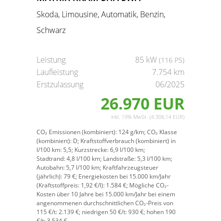
Skoda, Limousine, Automatik, Benzin,
Schwarz
Leistung
85 kW
(116 PS)
Laufleistung
7.754 km
Erstzulassung
06/2025
26.970 EUR
inkl. 19% MwSt. (4.306,14 EUR)
CO₂ Emissionen (kombiniert):
124 g/km;
CO₂ Klasse
(kombiniert):
D;
Kraftstoffverbrauch (kombiniert) in
l/100 km:
5,5;
Kurzstrecke:
6,9 l/100 km;
Stadtrand:
4,8 l/100 km;
Landstraße:
5,3 l/100 km;
Autobahn:
5,7 l/100 km;
Kraftfahrzeugsteuer
(jährlich):
79 €;
Energiekosten bei 15.000 km/Jahr
(Kraftstoffpreis:
1,
92
€
/l):
1.584 €;
Mögliche CO₂-
Kosten über 10 Jahre bei 15.000 km/Jahr bei einem
angenommenen durchschnittlichen CO₂-Preis von
115 €/t:
2.139 €; niedrigen 50 €/t: 930 €; hohen 190
€/t: 3.534 €