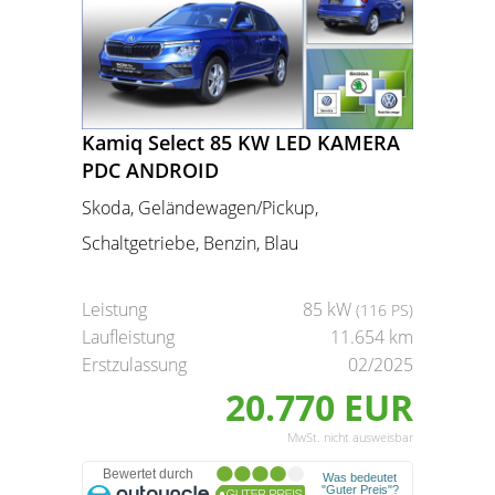
Kamiq Select 85 KW LED KAMERA
PDC ANDROID
Skoda, Geländewagen/Pickup,
Schaltgetriebe, Benzin, Blau
Leistung
85 kW
(116 PS)
Laufleistung
11.654 km
Erstzulassung
02/2025
20.770 EUR
MwSt. nicht ausweisbar