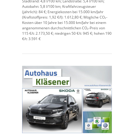
Stadtrand:
4,8 l/100 km;
Landstraße:
5,4 l/100 km;
Autobahn:
5,8 l/100 km;
Kraftfahrzeugsteuer
(jährlich):
84 €;
Energiekosten bei 15.000 km/Jahr
(Kraftstoffpreis:
1,
92
€
/l):
1.612,80 €;
Mögliche CO₂-
Kosten über 10 Jahre bei 15.000 km/Jahr bei einem
angenommenen durchschnittlichen CO₂-Preis von
115 €/t:
2.173,50 €; niedrigen 50 €/t: 945 €; hohen 190
€/t: 3.591 €