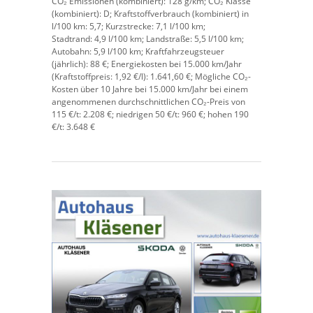
CO₂ Emissionen (kombiniert):
128 g/km;
CO₂ Klasse
(kombiniert):
D;
Kraftstoffverbrauch (kombiniert) in
l/100 km:
5,7;
Kurzstrecke:
7,1 l/100 km;
Stadtrand:
4,9 l/100 km;
Landstraße:
5,5 l/100 km;
Autobahn:
5,9 l/100 km;
Kraftfahrzeugsteuer
(jährlich):
88 €;
Energiekosten bei 15.000 km/Jahr
(Kraftstoffpreis:
1,
92
€
/l):
1.641,60 €;
Mögliche CO₂-
Kosten über 10 Jahre bei 15.000 km/Jahr bei einem
angenommenen durchschnittlichen CO₂-Preis von
115 €/t:
2.208 €; niedrigen 50 €/t: 960 €; hohen 190
€/t: 3.648 €