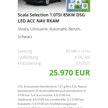
Scala Selection 1.0TSI 85KW DSG
LED ACC NAV RKAM
Skoda, Limousine, Automatik, Benzin,
Schwarz
Leistung
85 kW
(116 PS)
Laufleistung
4.742 km
Erstzulassung
07/2025
25.970 EUR
inkl. 19% MwSt. (4.146,47 EUR)
CO₂ Emissionen (kombiniert):
121 g/km;
CO₂ Klasse
(kombiniert):
D;
Kraftstoffverbrauch (kombiniert) in
l/100 km:
5,4;
Kurzstrecke:
6,8 l/100 km;
Stadtrand:
4,6 l/100 km;
Landstraße:
5,2 l/100 km;
Autobahn:
5,5 l/100 km;
Kraftfahrzeugsteuer