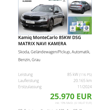
Kamiq MonteCarlo 85KW DSG
MATRIX NAVI KAMERA
Skoda, Geländewagen/Pickup, Automatik,
Benzin, Grau
Leistung
85 kW
(116 PS)
Laufleistung
20.165 km
Erstzulassung
11/2024
25.970 EUR
inkl. 19% MwSt. (4.146,47 EUR)