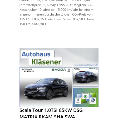
(jährlich):
73 €;
Energiekosten bei 15.000 km/Jahr
(Kraftstoffpreis:
1,
92
€
/l):
1.555,20 €;
Mögliche CO₂-
Kosten über 10 Jahre bei 15.000 km/Jahr bei einem
angenommenen durchschnittlichen CO₂-Preis von
115 €/t:
2.087,25 €; niedrigen 50 €/t: 907,50 €; hohen
190 €/t: 3.448,50 €
Scala Tour 1.0TSI 85KW DSG
MATRIX RKAM SHA SWA