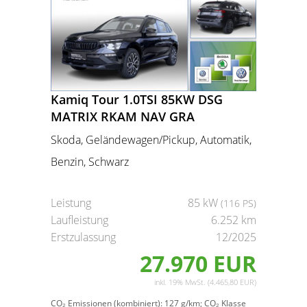
Kamiq Tour 1.0TSI 85KW DSG
MATRIX RKAM NAV GRA
Skoda, Geländewagen/Pickup, Automatik,
Benzin, Schwarz
Leistung
85 kW
(116 PS)
Laufleistung
6.252 km
Erstzulassung
12/2025
27.970 EUR
inkl. 19% MwSt. (4.465,80 EUR)
CO₂ Emissionen (kombiniert):
127 g/km;
CO₂ Klasse