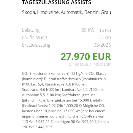
TAGESZULASSUNG ASSISTS
Skoda, Limousine, Automatik, Benzin, Grau
Leistung
85 kW
(116 PS)
Laufleistung
30 km
Erstzulassung
03/2026
27.970 EUR
inkl. 19% MwSt. (4.465,80 EUR)
CO₂ Emissionen (kombiniert):
121 g/km;
CO₂ Klasse
(kombiniert):
D;
Kraftstoffverbrauch (kombiniert) in
l/100 km:
5,4;
Kurzstrecke:
6,8 l/100 km;
Stadtrand:
4,6 l/100 km;
Landstraße:
5,2 l/100 km;
Autobahn:
5,5 l/100 km;
Kraftfahrzeugsteuer
(jährlich):
73 €;
Energiekosten bei 15.000 km/Jahr
(Kraftstoffpreis:
1,
92
€
/l):
1.555,20 €;
Mögliche CO₂-
Kosten über 10 Jahre bei 15.000 km/Jahr bei einem
angenommenen durchschnittlichen CO₂-Preis von
115 €/t:
2.087,25 €; niedrigen 50 €/t: 907,50 €; hohen
190 €/t: 3.448,50 €