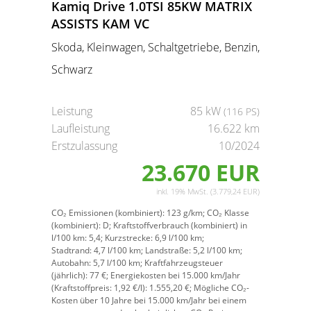
Kamiq Drive 1.0TSI 85KW MATRIX
ASSISTS KAM VC
Skoda, Kleinwagen, Schaltgetriebe, Benzin,
Schwarz
Leistung
85 kW
(116 PS)
Laufleistung
16.622 km
Erstzulassung
10/2024
23.670 EUR
inkl. 19% MwSt. (3.779,24 EUR)
CO₂ Emissionen (kombiniert):
123 g/km;
CO₂ Klasse
(kombiniert):
D;
Kraftstoffverbrauch (kombiniert) in
l/100 km:
5,4;
Kurzstrecke:
6,9 l/100 km;
Stadtrand:
4,7 l/100 km;
Landstraße:
5,2 l/100 km;
Autobahn:
5,7 l/100 km;
Kraftfahrzeugsteuer
(jährlich):
77 €;
Energiekosten bei 15.000 km/Jahr
(Kraftstoffpreis:
1,
92
€
/l):
1.555,20 €;
Mögliche CO₂-
Kosten über 10 Jahre bei 15.000 km/Jahr bei einem