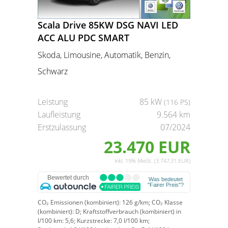
Scala Drive 85KW DSG NAVI LED
ACC ALU PDC SMART
Skoda, Limousine, Automatik, Benzin,
Schwarz
Leistung
85 kW
(116 PS)
Laufleistung
9.564 km
Erstzulassung
07/2024
23.470 EUR
inkl. 19% MwSt. (3.747,31 EUR)
CO₂ Emissionen (kombiniert):
126 g/km;
CO₂ Klasse
(kombiniert):
D;
Kraftstoffverbrauch (kombiniert) in
l/100 km:
5,6;
Kurzstrecke:
7,0 l/100 km;