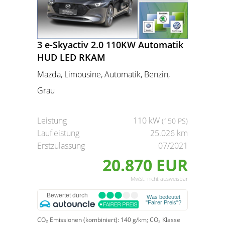
3 e-Skyactiv 2.0 110KW Automatik
HUD LED RKAM
Mazda, Limousine, Automatik, Benzin,
Grau
Leistung
110 kW
(150 PS)
Laufleistung
25.026 km
Erstzulassung
07/2021
20.870 EUR
MwSt. nicht ausweisbar
CO₂ Emissionen (kombiniert):
140 g/km;
CO₂ Klasse