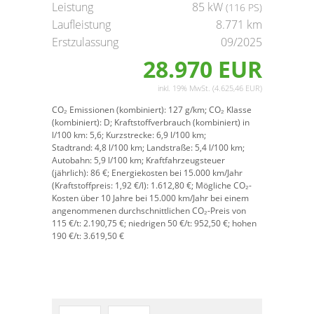
Leistung
85 kW
(116 PS)
Laufleistung
8.771 km
Erstzulassung
09/2025
28.970 EUR
inkl. 19% MwSt. (4.625,46 EUR)
CO₂ Emissionen (kombiniert):
127 g/km;
CO₂ Klasse
(kombiniert):
D;
Kraftstoffverbrauch (kombiniert) in
l/100 km:
5,6;
Kurzstrecke:
6,9 l/100 km;
Stadtrand:
4,8 l/100 km;
Landstraße:
5,4 l/100 km;
Autobahn:
5,9 l/100 km;
Kraftfahrzeugsteuer
(jährlich):
86 €;
Energiekosten bei 15.000 km/Jahr
(Kraftstoffpreis:
1,
92
€
/l):
1.612,80 €;
Mögliche CO₂-
Kosten über 10 Jahre bei 15.000 km/Jahr bei einem
angenommenen durchschnittlichen CO₂-Preis von
115 €/t:
2.190,75 €; niedrigen 50 €/t: 952,50 €; hohen
190 €/t: 3.619,50 €