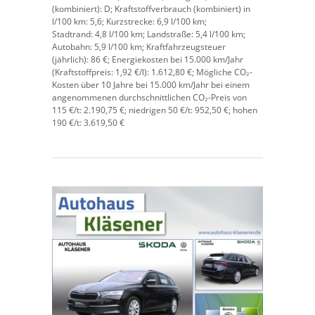
(kombiniert):
D;
Kraftstoffverbrauch (kombiniert) in
l/100 km:
5,6;
Kurzstrecke:
6,9 l/100 km;
Stadtrand:
4,8 l/100 km;
Landstraße:
5,4 l/100 km;
Autobahn:
5,9 l/100 km;
Kraftfahrzeugsteuer
(jährlich):
86 €;
Energiekosten bei 15.000 km/Jahr
(Kraftstoffpreis:
1,
92
€
/l):
1.612,80 €;
Mögliche CO₂-
Kosten über 10 Jahre bei 15.000 km/Jahr bei einem
angenommenen durchschnittlichen CO₂-Preis von
115 €/t:
2.190,75 €; niedrigen 50 €/t: 952,50 €; hohen
190 €/t: 3.619,50 €