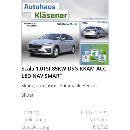
Scala 1.0TSI 85KW DSG RKAM ACC
LED NAV SMART
Skoda, Limousine, Automatik, Benzin,
Silber
Leistung
85 kW
(116 PS)
Laufleistung
5.174 km
Erstzulassung
09/2025