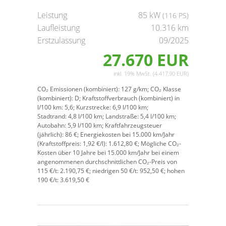
Leistung
85 kW
(116 PS)
Laufleistung
10.316 km
Erstzulassung
09/2025
27.670 EUR
inkl. 19% MwSt. (4.417,90 EUR)
CO₂ Emissionen (kombiniert):
127 g/km;
CO₂ Klasse
(kombiniert):
D;
Kraftstoffverbrauch (kombiniert) in
l/100 km:
5,6;
Kurzstrecke:
6,9 l/100 km;
Stadtrand:
4,8 l/100 km;
Landstraße:
5,4 l/100 km;
Autobahn:
5,9 l/100 km;
Kraftfahrzeugsteuer
(jährlich):
86 €;
Energiekosten bei 15.000 km/Jahr
(Kraftstoffpreis:
1,
92
€
/l):
1.612,80 €;
Mögliche CO₂-
Kosten über 10 Jahre bei 15.000 km/Jahr bei einem
angenommenen durchschnittlichen CO₂-Preis von
115 €/t:
2.190,75 €; niedrigen 50 €/t: 952,50 €; hohen
190 €/t: 3.619,50 €