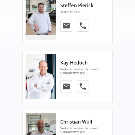
Steffen Pierick
Verkaufsleiter
email
phone
Kay Hedoch
Verkaufsberater Neu- und
Gebrauchtwagen
email
phone
Christian Wolf
Verkaufsberater Neu- und
Gebrauchtwagen